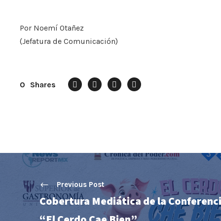
Por Noemí Otañez
(Jefatura de Comunicación)
0
Shares
Previous Post
Cobertura Mediática de la Conferenc
“El Cerdo Cae Bien”