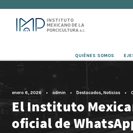
QUIÉNES SOMOS
EJE
enero 6, 2026
•
admin
•
Destacados
,
Noticias
•
El Instituto Mexic
oficial de WhatsAp